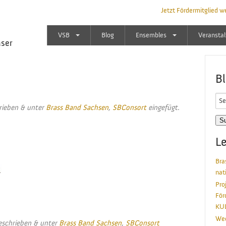
Jetzt Fördermitglied w
VSB
Blog
Ensembles
Veransta
äser
B
Sea
rieben
&
unter
Brass Band Sachsen
,
SBConsort
eingefügt.
for:
Le
Bra
nat
Pro
För
KU
Wec
schrieben
&
unter
Brass Band Sachsen
,
SBConsort