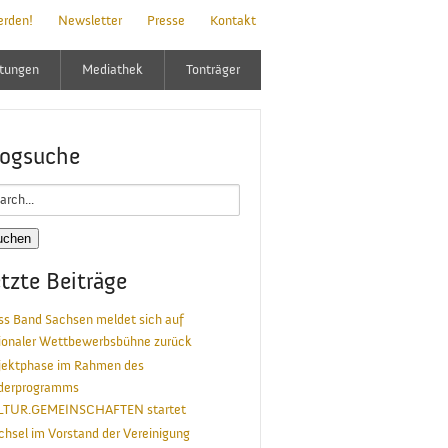
erden!
Newsletter
Presse
Kontakt
ltungen
Mediathek
Tonträger
logsuche
rch
tzte Beiträge
ss Band Sachsen meldet sich auf
ionaler Wettbewerbsbühne zurück
jektphase im Rahmen des
derprogramms
LTUR.GEMEINSCHAFTEN startet
hsel im Vorstand der Vereinigung