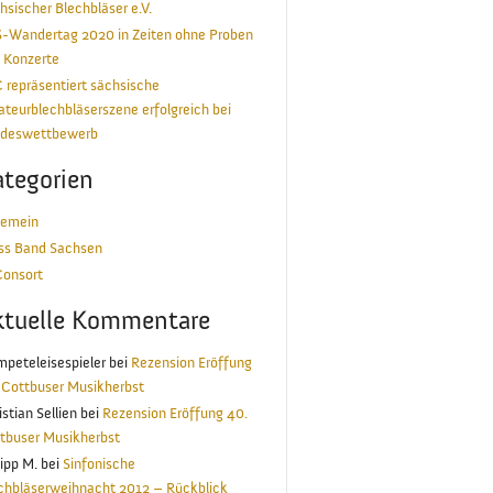
hsischer Blechbläser e.V.
-Wandertag 2020 in Zeiten ohne Proben
 Konzerte
 repräsentiert sächsische
teurblechbläserszene erfolgreich bei
deswettbewerb
tegorien
gemein
ss Band Sachsen
onsort
ktuelle Kommentare
mpeteleisespieler
bei
Rezension Eröffung
 Cottbuser Musikherbst
istian Sellien
bei
Rezension Eröffung 40.
tbuser Musikherbst
lipp M.
bei
Sinfonische
chbläserweihnacht 2012 – Rückblick