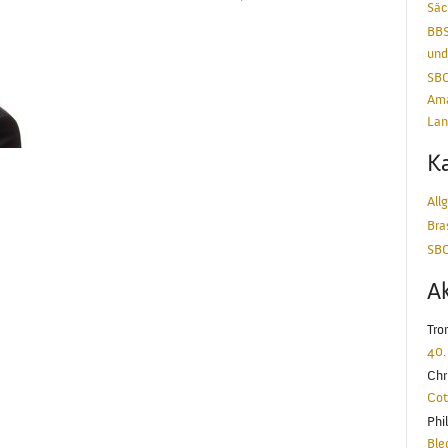
Säc
BBS
und
SBC
Ama
Lan
Ka
All
Bra
SBC
A
Tro
40.
Chr
Cot
Phi
Ble