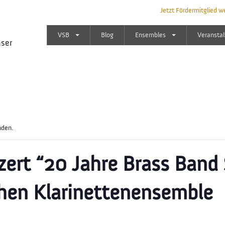
Jetzt Fördermitglied w
VSB
Blog
Ensembles
Veransta
äser
nden.
ert “20 Jahre Brass Band
hen Klarinettenensemble