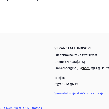
VERANSTALTUNGSORT
Erlebnismuseum Zeitwerkstadt
Chemnitzer Straße 64
Frankenberg/Sa.
,
09669
Deuts
Sachsen
Telefon
037206 61 96 12
Veranstaltungsort-Website anzeigen
/08/22/am-29-9-2024-grosses-