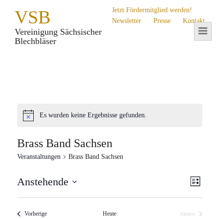
Jetzt Fördermitglied werden!
VSB
Newsletter
Presse
Kontakt
Vereinigung Sächsischer
Blechbläser
Es wurden keine Ergebnisse gefunden.
Brass Band Sachsen
Veranstaltungen
Brass Band Sachsen
Ans
Ver
Anstehende
Liste
Datum
Ans
Nav
wählen.
Nav
Veranstaltungen
Vorherige
Heute
Nächste