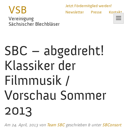
VSB
Jetzt Fördermitglied werden!
Newsletter
Presse
Kontakt
Vereinigung
Sächsischer Blechbläser
SBC – abgedreht!
Klassiker der
Filmmusik /
Vorschau Sommer
2013
Am
24. April, 2013
von
Team SBC
geschrieben
&
unter
SBConsort