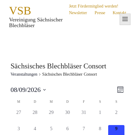
Jetzt Fördermitglied werden!
VSB
Newsletter
Presse
Kontakt
Vereinigung Sächsischer
Blechbläser
Sächsisches Blechbläser Consort
Veranstaltungen
Sächsisches Blechbläser Consort
Ans
Ver
08/09/2026
Monat
Datum
Ans
Nav
Kalender
M
D
M
D
F
S
S
wählen.
von
Nav
Veranstaltungen
0
0
0
0
0
0
0
27
28
29
30
31
1
2
Veranstaltungen,
Veranstaltungen,
Veranstaltungen,
Veranstaltungen,
Veranstaltungen,
Veranstaltungen,
Veranstalt
0
0
0
0
0
0
0
3
4
5
6
7
8
9