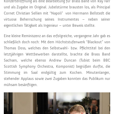
Konzerteröffnung als eine Bearbeitung für Brass Band von Ray Farr
und als Zugabe im Original. Jubelstürme brausten los, als Principal
Cornet Christian Sellien mit “Napoli” von Herrmann Bellstedt die
virtuose Beherrschung seines Instrumentes – neben seiner
eigentlichen Tätigkeit als Ingenieur – unter Beweis stellte.
Eine kleine Reminiszenz an das erfolgreiche, vergangene Jahr gab es
schließlich doch noch: Mit dem Höchststufenwerk “Blackout” von
Thomas Doss, welches den Selbstwahl- bzw. Pflichttitel bei den
letztjährigen Wettbewerben darstellte, brachte die Brass Band
Sachsen, welche ebenso Andrew Duncan (Tubist beim BBC
Scottish Symphony Orchestra, Komponist) begrüßen durfte, die
Stimmung im Saal endgültig zum Kochen. Minutenlanger,
stehender Applaus sowie zwei Zugaben konnten das Publikum nur
mühsam besänftigen.