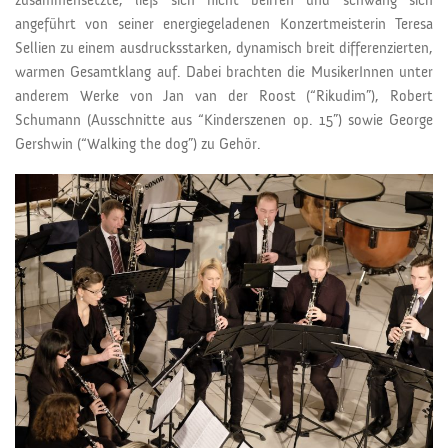
zusammensetzte, ließ sich nicht beirren und schwang sich
angeführt von seiner energiegeladenen Konzertmeisterin Teresa
Sellien zu einem ausdrucksstarken, dynamisch breit differenzierten,
warmen Gesamtklang auf. Dabei brachten die MusikerInnen unter
anderem Werke von Jan van der Roost (“Rikudim”), Robert
Schumann (Ausschnitte aus “Kinderszenen op. 15”) sowie George
Gershwin (“Walking the dog”) zu Gehör.