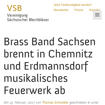
VSB
Jetzt Fördermitglied werden!
Newsletter
Presse
Kontakt
Vereinigung
Sächsischer Blechbläser
Brass Band Sachsen
brennt in Chemnitz
und Erdmannsdorf
musikalisches
Feuerwerk ab
Am
15. Februar, 2017
von
Thomas Schneider
geschrieben
&
unter