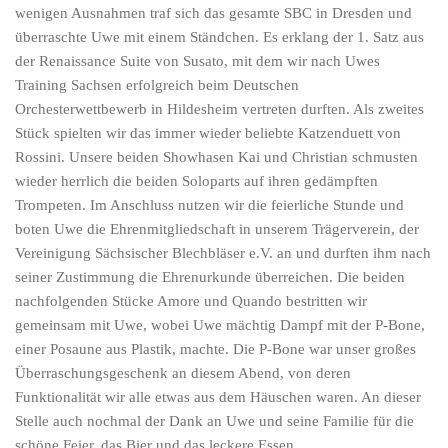
wenigen Ausnahmen traf sich das gesamte SBC in Dresden und
überraschte Uwe mit einem Ständchen. Es erklang der 1. Satz aus
der Renaissance Suite von Susato, mit dem wir nach Uwes
Training Sachsen erfolgreich beim Deutschen
Orchesterwettbewerb in Hildesheim vertreten durften. Als zweites
Stück spielten wir das immer wieder beliebte Katzenduett von
Rossini. Unsere beiden Showhasen Kai und Christian schmusten
wieder herrlich die beiden Soloparts auf ihren gedämpften
Trompeten. Im Anschluss nutzen wir die feierliche Stunde und
boten Uwe die Ehrenmitgliedschaft in unserem Trägerverein, der
Vereinigung Sächsischer Blechbläser e.V. an und durften ihm nach
seiner Zustimmung die Ehrenurkunde überreichen. Die beiden
nachfolgenden Stücke Amore und Quando bestritten wir
gemeinsam mit Uwe, wobei Uwe mächtig Dampf mit der P-Bone,
einer Posaune aus Plastik, machte. Die P-Bone war unser großes
Überraschungsgeschenk an diesem Abend, von deren
Funktionalität wir alle etwas aus dem Häuschen waren. An dieser
Stelle auch nochmal der Dank an Uwe und seine Familie für die
schöne Feier, das Bier und das leckere Essen.