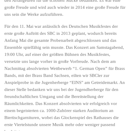
den Arrangeuren für die schönen Stücke bedanken. Es war eine
große Freude und wird auch wieder in 2014 eine große Freude für
uns sein die Werke aufzuführen.
Für den 11. Mai war anlässlich des Deutschen Musikfestes der
erste große Auftritt des SBC in 2013 geplant, wodurch bereits
Anfang Mai die gesamte Probenarbeit abgeschlossen und das
Ensemble spielfähig sein musste. Das Konzert am Samstagabend,
19:00 Uhr, auf einer der größten Bühnen des Musikfestes,
versetzte uns lange vorher in große Vorfreude. Nach dem am
Nachmittag absolvierten Wettbewerb “1. German Open” für Brass
Bands, mit der Brass Band Sachsen, eilten wir SBCler zur
Anspielprobe in die Jugenherberge “EINS” am Getreidemarkt. An
dieser Stelle bedanken wir uns bei der Jugendherberge für den
freundschaftlichen Umgang und die Bereitstellung der
Räumlichkeiten. Das Konzert absolvierten wir erfolgreich vor
einem begeisterten ca. 1000-Zuhörer starken Auditorium an
Biertischgarnituren, wobei das Glockenspiel des Rathauses die
erste Viertelstunde unsere Musik mehr oder weniger passend