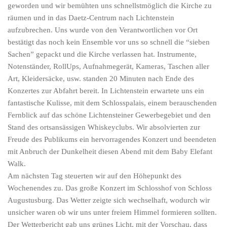
geworden und wir bemühten uns schnellstmöglich die Kirche zu
räumen und in das Daetz-Centrum nach Lichtenstein
aufzubrechen. Uns wurde von den Verantwortlichen vor Ort
bestätigt das noch kein Ensemble vor uns so schnell die “sieben
Sachen” gepackt und die Kirche verlassen hat. Instrumente,
Notenständer, RollUps, Aufnahmegerät, Kameras, Taschen aller
Art, Kleidersäcke, usw. standen 20 Minuten nach Ende des
Konzertes zur Abfahrt bereit. In Lichtenstein erwartete uns ein
fantastische Kulisse, mit dem Schlosspalais, einem berauschenden
Fernblick auf das schöne Lichtensteiner Gewerbegebiet und den
Stand des ortsansässigen Whiskeyclubs. Wir absolvierten zur
Freude des Publikums ein hervorragendes Konzert und beendeten
mit Anbruch der Dunkelheit diesen Abend mit dem Baby Elefant
Walk.
Am nächsten Tag steuerten wir auf den Höhepunkt des
Wochenendes zu. Das große Konzert im Schlosshof von Schloss
Augustusburg. Das Wetter zeigte sich wechselhaft, wodurch wir
unsicher waren ob wir uns unter freiem Himmel formieren sollten.
Der Wetterbericht gab uns grünes Licht, mit der Vorschau, dass